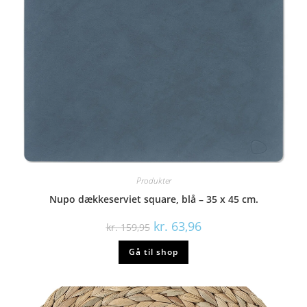
Produkter
Nupo dækkeserviet square, blå – 35 x 45 cm.
Den
Den
kr.
63,96
kr.
159,95
oprindelige
aktuelle
pris
pris
Gå til shop
var:
er:
kr. 159,95.
kr. 63,96.