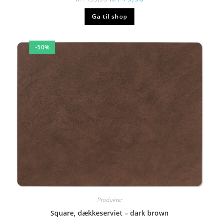
oprindelige
aktuelle
pris
pris
Gå til shop
var:
er:
kr. 159,95.
kr. 79,96.
-50%
Produkter
Square, dækkeserviet – dark brown