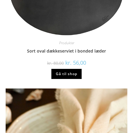
Produkter
Sort oval dækkeserviet i bonded læder
Den
Den
kr.
56,00
kr.
80,00
oprindelige
aktuelle
pris
pris
Gå til shop
var:
er:
kr. 80,00.
kr. 56,00.