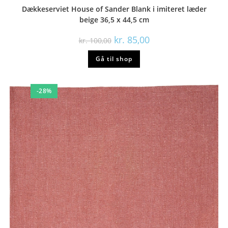
Dækkeserviet House of Sander Blank i imiteret læder
beige 36,5 x 44,5 cm
Den
Den
kr.
85,00
kr.
100,00
oprindelige
aktuelle
pris
pris
Gå til shop
var:
er:
kr. 100,00.
kr. 85,00.
-28%