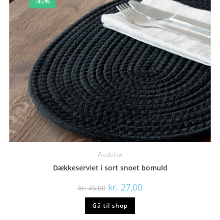
-40%
Produkter
Dækkeserviet i sort snoet bomuld
Den
Den
kr.
27,00
kr.
45,00
oprindelige
aktuelle
pris
pris
Gå til shop
var:
er:
kr. 45,00.
kr. 27,00.