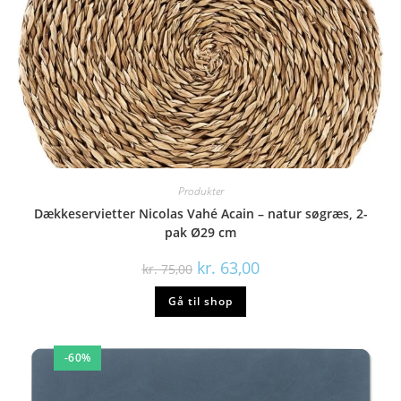
Produkter
Dækkeservietter Nicolas Vahé Acain – natur søgræs, 2-
pak Ø29 cm
Den
Den
kr.
63,00
kr.
75,00
oprindelige
aktuelle
pris
pris
Gå til shop
var:
er:
kr. 75,00.
kr. 63,00.
-60%