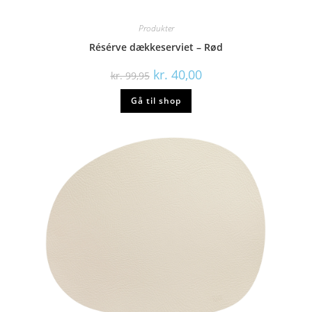
Produkter
Résérve dækkeserviet – Rød
Den
Den
kr.
40,00
kr.
99,95
oprindelige
aktuelle
pris
pris
Gå til shop
var:
er:
kr. 99,95.
kr. 40,00.