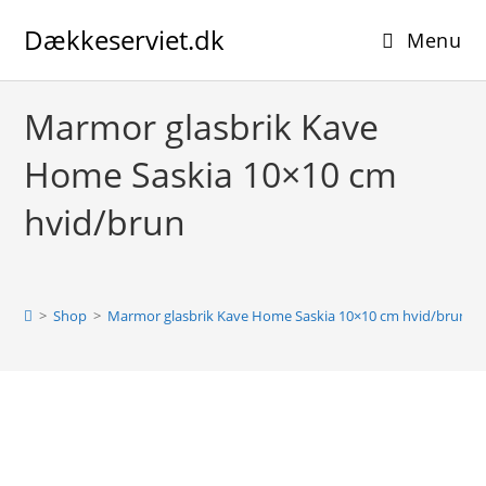
Skip
Dækkeserviet.dk
to
Menu
content
Marmor glasbrik Kave
Home Saskia 10×10 cm
hvid/brun
>
Shop
>
Marmor glasbrik Kave Home Saskia 10×10 cm hvid/brun