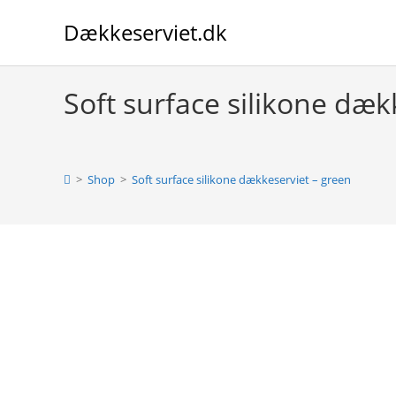
Skip
Dækkeserviet.dk
to
content
Soft surface silikone dæk
>
Shop
>
Soft surface silikone dækkeserviet – green