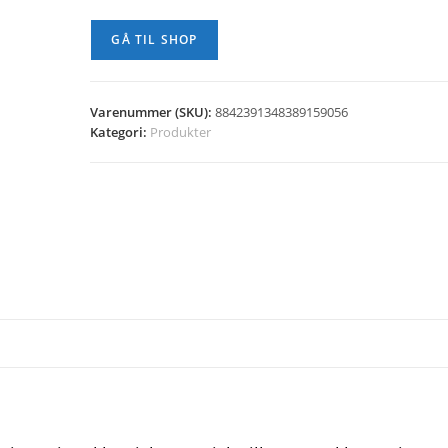
GÅ TIL SHOP
Varenummer (SKU):
8842391348389159056
Kategori:
Produkter